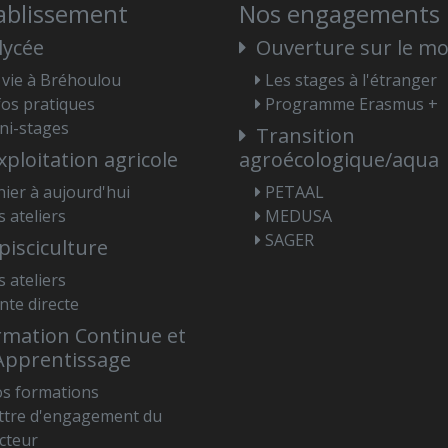
tablissement
Nos engagements
lycée
Ouverture sur le m
 vie à Bréhoulou
Les stages à l'étranger
fos pratiques
Programme Erasmus +
ni-stages
Transition
xploitation agricole
agroécologique/aqua
hier à aujourd'hui
PETAAL
s ateliers
MEDUSA
SAGER
pisciculture
s ateliers
nte directe
mation Continue et
Apprentissage
s formations
ttre d'engagement du
ecteur