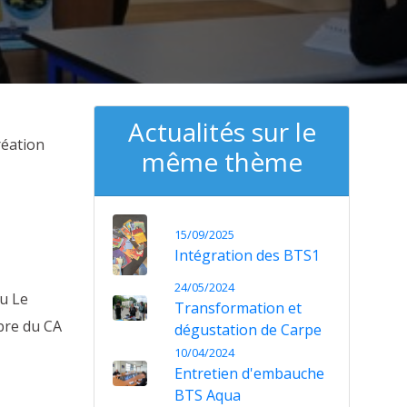
Actualités sur le
réation
même thème
15/09/2025
Intégration des BTS1
24/05/2024
eu Le
Transformation et
bre du CA
dégustation de Carpe
10/04/2024
Entretien d'embauche
BTS Aqua