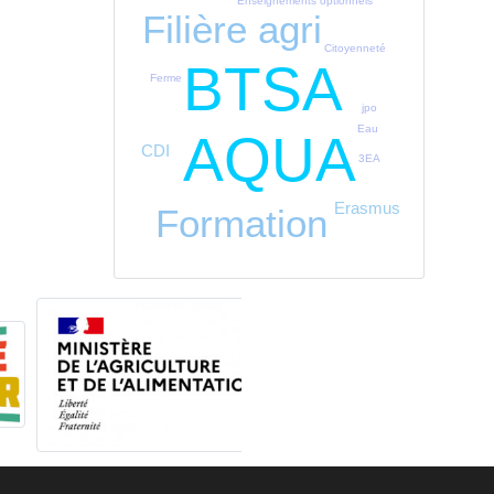
Enseignements optionnels
Filière agri
Citoyenneté
BTSA
Ferme
jpo
Eau
AQUA
CDI
3EA
Erasmus
Formation