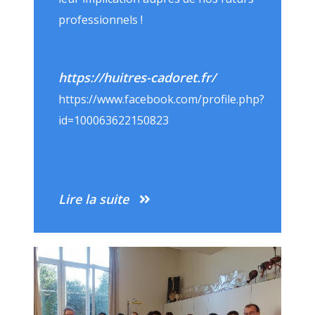
professionnels !
https://huitres-cadoret.fr/
https://www.facebook.com/profile.php?
id=100063622150823
Lire la suite