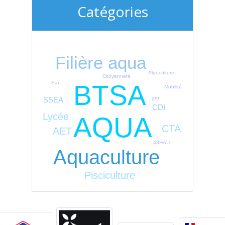
Catégories
Filière aqua
Algoculture
Citoyenneté
Eau
BTSA
Mobilité
jpo
SSEA
CDI
Lycée
AQUA
CTA
AET
48HAU
Aquaculture
Pisciculture