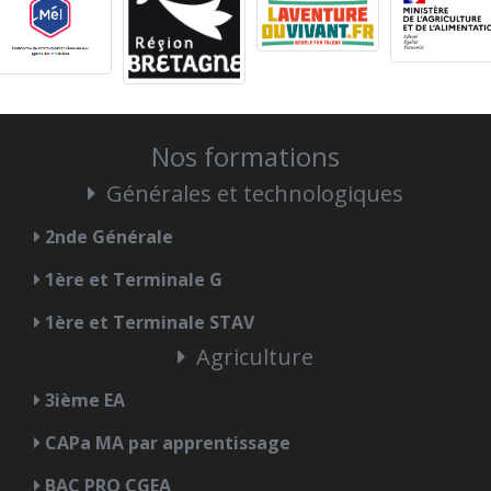
Nos formations
Générales et technologiques
2nde Générale
1ère et Terminale G
1ère et Terminale STAV
Agriculture
3ième EA
CAPa MA par apprentissage
BAC PRO CGEA