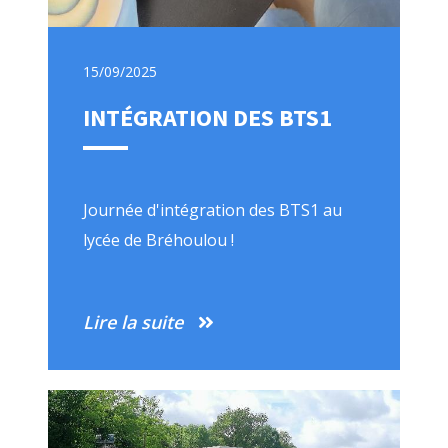
15/09/2025
INTÉGRATION DES BTS1
Journée d'intégration des BTS1 au
lycée de Bréhoulou !
Lire la suite