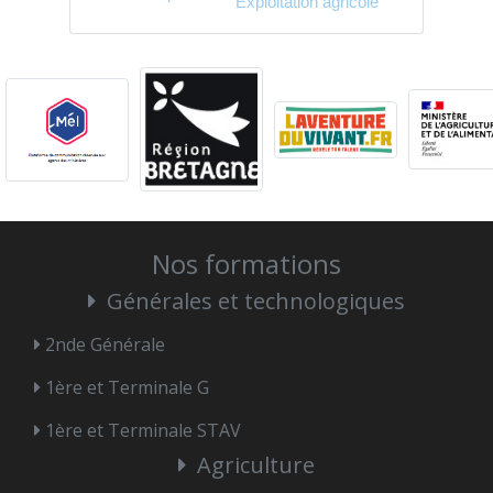
Exploitation agricole
Nos formations
Générales et technologiques
2nde Générale
1ère et Terminale G
1ère et Terminale STAV
Agriculture