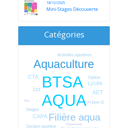
18/12/2025
Mini-Stages Découverte
Catégories
Activités sportives
Aquaculture
BTSA
CTA
Option
Lycée
CDI
AET
AQUA
Eau
1ère G
jpo
Stages
Filière aqua
CAPA
Citoyenneté
Section sportive