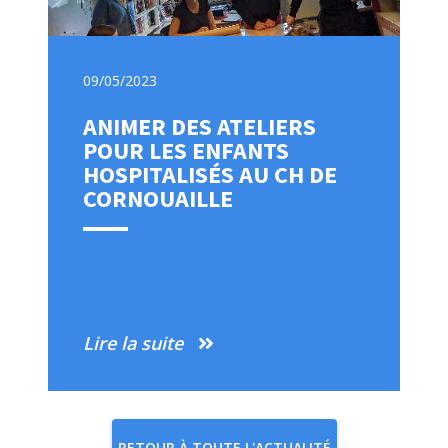
09/05/2023
ANIMER DES ATELIERS
POUR LES ENFANTS
HOSPITALISÉS AU CH DE
CORNOUAILLE
Lire la suite
RETOUR À TOUTE L'ACTUALITÉ