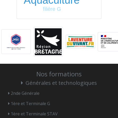
Aquaculture
filière G
Nos formations
Générales et technologiques
2nde Générale
1ère et Terminale G
1ère et Terminale STAV