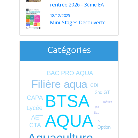
rentrée 2026 - 3ème EA
18/12/2025
Mini-Stages Découverte
Catégories
BAC PRO AQUA
Filière aqua
CDI
2nd GT
BTSA
CAPA
métier
Lycée
jpo
Eau
AQUA
AET
3EA
CTA
Option