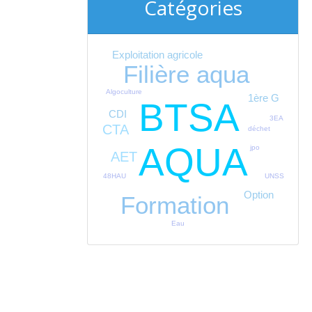
Catégories
Exploitation agricole
Filière aqua
Algoculture
1ère G
BTSA
CDI
3EA
CTA
déchet
AQUA
jpo
AET
UNSS
48HAU
Option
Formation
Eau